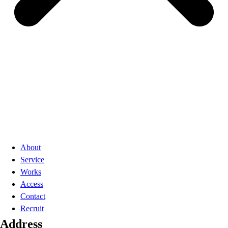
About
Service
Works
Access
Contact
Recruit
Address